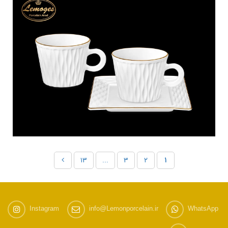
۱۳
...
۳
۲
۱
Instagram
info@Lemonporcelain.ir
WhatsApp